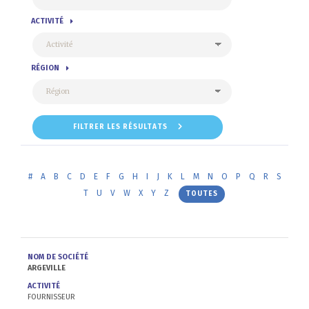
ACTIVITÉ
RÉGION
FILTRER LES RÉSULTATS
#
A
B
C
D
E
F
G
H
I
J
K
L
M
N
O
P
Q
R
S
T
U
V
W
X
Y
Z
TOUTES
NOM DE SOCIÉTÉ
ARGEVILLE
ACTIVITÉ
FOURNISSEUR