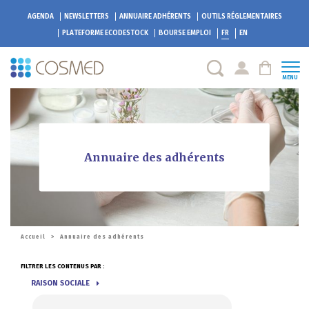
AGENDA
NEWSLETTERS
ANNUAIRE ADHÉRENTS
OUTILS RÉGLEMENTAIRES
PLATEFORME
ECODESTOCK
BOURSE EMPLOI
FR
EN
MENU
Annuaire des adhérents
Accueil
>
Annuaire des adhérents
FILTRER LES CONTENUS PAR :
RAISON SOCIALE