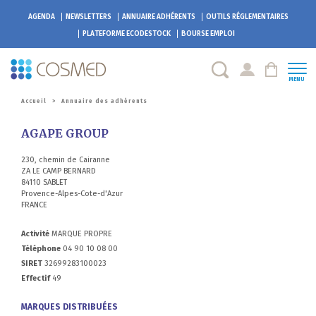
AGENDA
NEWSLETTERS
ANNUAIRE ADHÉRENTS
OUTILS RÉGLEMENTAIRES
PLATEFORME
ECODESTOCK
BOURSE EMPLOI
MENU
Accueil
>
Annuaire des adhérents
AGAPE GROUP
230, chemin de Cairanne
ZA LE CAMP BERNARD
84110 SABLET
Provence-Alpes-Cote-d'Azur
FRANCE
Activité
MARQUE PROPRE
Téléphone
04 90 10 08 00
SIRET
32699283100023
Effectif
49
MARQUES DISTRIBUÉES