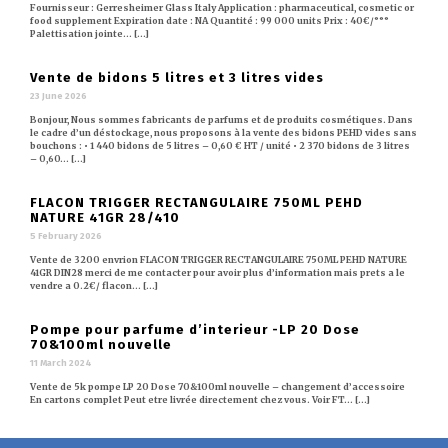
Fournisseur : Gerresheimer Glass Italy Application : pharmaceutical, cosmetic or
food supplement Expiration date : NA Quantité : 99 000 units Prix : 40€/°°°
Palettisation jointe… [...]
Vente de bidons 5 litres et 3 litres vides
23 June 2026
Bonjour, Nous sommes fabricants de parfums et de produits cosmétiques. Dans
le cadre d’un déstockage, nous proposons à la vente des bidons PEHD vides sans
bouchons : • 1 440 bidons de 5 litres – 0,60 € HT / unité • 2 370 bidons de 3 litres
– 0,60… [...]
FLACON TRIGGER RECTANGULAIRE 750ML PEHD
NATURE 41GR 28/410
5 February 2026
Vente de 3200 envrion FLACON TRIGGER RECTANGULAIRE 750ML PEHD NATURE
41GR DIN28 merci de me contacter pour avoir plus d’information mais prets a le
vendre a 0.2€/ flacon… [...]
Pompe pour parfume d’interieur -LP 20 Dose
70&100ml nouvelle
11 March 2024
Vente de 5k pompe LP 20 Dose 70&100ml nouvelle – changement d’accessoire
En cartons complet Peut etre livrée directement chez vous. Voir FT… [...]