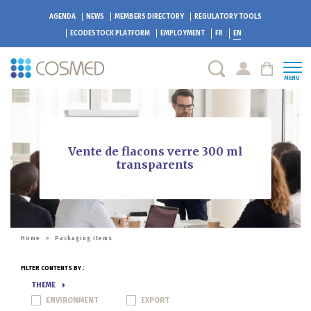
AGENDA
NEWS
MEMBERS DIRECTORY
REGULATORY TOOLS
ECODESTOCK
PLATFORM
EMPLOYMENT
FR
EN
MENU
Vente de flacons verre 300 ml
transparents
Home
>
Packaging Items
FILTER CONTENTS BY :
THEME
ENVIRONMENT
EXPORT