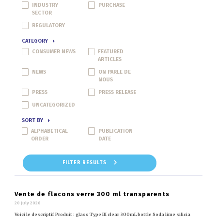
INDUSTRY
PURCHASE
SECTOR
REGULATORY
CATEGORY
CONSUMER NEWS
FEATURED
ARTICLES
NEWS
ON PARLE DE
NOUS
PRESS
PRESS RELEASE
UNCATEGORIZED
SORT BY
ALPHABETICAL
PUBLICATION
ORDER
DATE
FILTER RESULTS
Vente de flacons verre 300 ml transparents
20 July 2026
Voici le descriptif Produit : glass Type III clear 300mL bottle Soda lime silicia