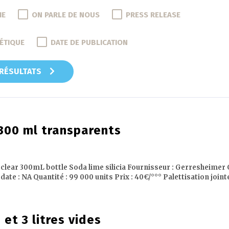
IE
ON PARLE DE NOUS
PRESS RELEASE
ÉTIQUE
DATE DE PUBLICATION
 RÉSULTATS
 300 ml transparents
II clear 300mL bottle Soda lime silicia Fournisseur : Gerresheimer
e : NA Quantité : 99 000 units Prix : 40€/°°° Palettisation jointe
 et 3 litres vides