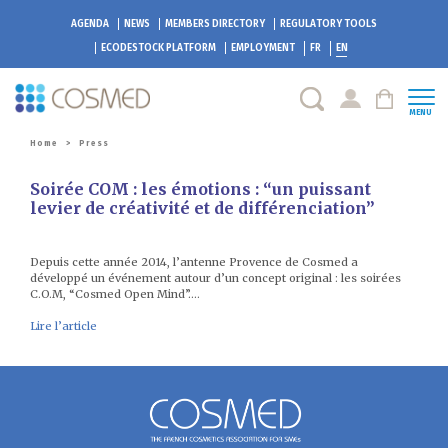
AGENDA
NEWS
MEMBERS DIRECTORY
REGULATORY TOOLS
ECODESTOCK
PLATFORM
EMPLOYMENT
FR
EN
MENU
Home
>
Press
Soirée COM : les émotions : “un puissant
levier de créativité et de différenciation”
Depuis cette année 2014, l’antenne Provence de Cosmed a
développé un événement autour d’un concept original : les soirées
C.O.M, “Cosmed Open Mind”….
Lire l’article