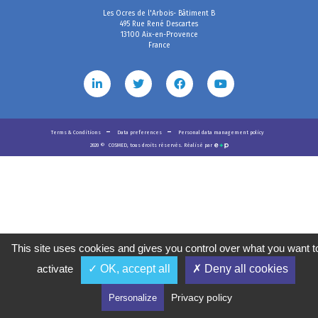
Les Ocres de l'Arbois- Bâtiment B
495 Rue René Descartes
13100 Aix-en-Provence
France
Terms & Conditions
Data preferences
Personal data management policy
2020
©
COSMED, tous droits réservés. Réalisé par
This site uses cookies and gives you control over what you want t
activate
✓ OK, accept all
✗ Deny all cookies
Privacy policy
Personalize