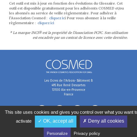
Cet outil est mis à jour en fonction des évolutions du Glossaire. Cet
outil est disponible gratuitement pour les adhérents COSMED et/ou
les abonnés au service de veille règlementaire. Pour adhérer à
l’Association Cosmed :
cliquez ic
i Pour vous abonner à la veille
règlementaire :
cliquez ici
* La marque INCI® est la propriété de l’Association PCPC. Son utilisation
est encadrée par un contrat de licence avec cette dernière.
Les Ocres de l'Arbois- Bâtiment B
495 Rue René Descartes
13100 Aix-en-Provence
France
This site uses cookies and gives you control over what you want t
activate
✓ OK, accept all
✗ Deny all cookies
Terms & Conditions
Data preferences
Personal data management policy
Privacy policy
Personalize