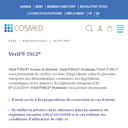
AGENDA
NEWS
MEMBERS DIRECTORY
REGULATORY TOOLS
ECODESTOCK
PLATFORM
EMPLOYMENT
FR
EN
MENU
Home
>
Regulatory tools
>
Verif® INCI*
Verif® INCI*
Vérif
®
INCI* évolue et dévient Verif
®
INCI* Premium !
Vérif
®
INCI*
vous permettait de vérifier vos liste d’ingrédients selon le glossaire
européen des dénominations communes des ingrédients
cosmétiques et les annexes du règlement européen (CE)
N°1223/2009.
Verif
®
INCI* Premium
vous permet dorénavant:
D’avoir accès à des propositions de correction en cas d’erreur,
De vérifier la présence de la substance dans les annexes du
règlement européen (CE) n°1223/2009 et le cas échéant, les
conditions d’utilisation de celle-ci.