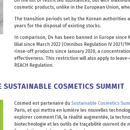
on the list of restricted substances, but with maximum 
cosmetic products, unlike in the European Union, wh
The transition periods set by the Korean authorities
years for the disposal of existing stocks.
In comparison, D4 has been banned in Europe since M
lilial since March 2022 (Omnibus Regulation IV 2021/19
rinse-off products since January 2020, a concentration
effectiveness. This restriction will also apply to lea
REACH Regulation.
HE SUSTAINABLE COSMETICS SUMMIT
Cosmed est partenaire du
Sustainable Cosmetics Sum
Paris, et qui mettra en lumière les nouvelles technologie
explorer comment l’IA, la réalité augmentée, la technol
biotechnologie et les outils de traçabilité ouvrent de