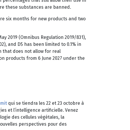
percentages that still allow their use in
ere these substances are banned.
 are six months for new products and two
ay 2019 (Omnibus Regulation 2019/831),
02), and D5 has been limited to 0.1% in
 that does not allow for real
ve-on products from 6 June 2027 under the
mit
qui se tiendra les 22 et 23 octobre à
s et l’intelligence artificielle. Venez
ogie des cellules végétales, la
 nouvelles perspectives pour des