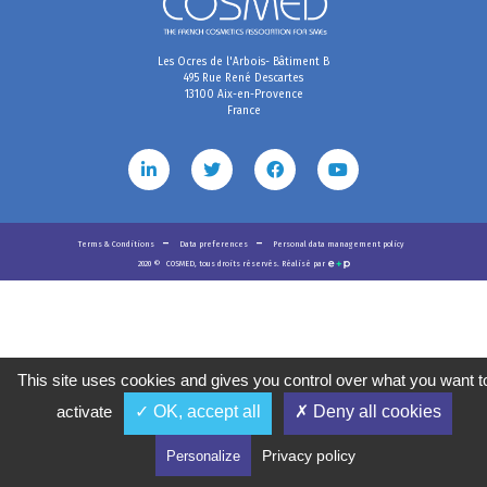
Les Ocres de l'Arbois- Bâtiment B
495 Rue René Descartes
13100 Aix-en-Provence
France
Terms & Conditions
Data preferences
Personal data management policy
2020
©
COSMED, tous droits réservés. Réalisé par
This site uses cookies and gives you control over what you want t
activate
✓ OK, accept all
✗ Deny all cookies
Privacy policy
Personalize