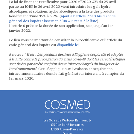
La loi de finances rectificative pour 2020 n°2020-473 du 25 avril
parue au JORF le 26 avril 2020 vient introduire les gels hydro
alcooliques et solutions hydro alcooliques à la liste des produits
bénéficiant d’une TVA à 5.5%. (
Ajout à l’article 278.0 bis du code
général des impôts : insertion d’un « K-ter » à la liste
).
L’article 6 précise la durée de son application, soit jusqu’au 1er
janvier 2022.
Le lien vous permettant de consulter la loi rectificative et l’article du
code général des impôts est
disponible ici
.
A noter : “
K ter : Les produits destinés à l’hygiène corporelle et adaptés
à la lutte contre la propagation du virus covid-19 dont les caractéristiques
sont fixées par arrêté conjoint des ministres chargés du budget et de
l’environnement
.” Ceci s’applique aux livraisons et acquisitions
intracommunautaires dont le fait générateur intervient à compter du
1er mars 2020.
Les Ocres de l'Arbois- Bâtiment B
495 Rue René Descartes
13100 Aix-en-Provence
France