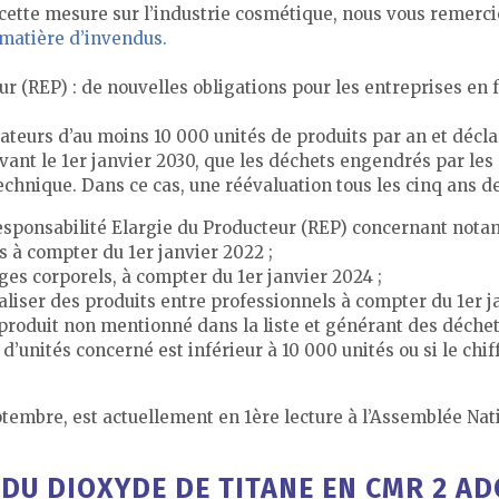
 cette mesure sur l’industrie cosmétique, nous vous remerci
 matière d’invendus.
ur (REP) : de nouvelles obligations pour les entreprises en
teurs d’au moins 10 000 unités de produits par an et déclar
 avant le 1er janvier 2030, que les déchets engendrés par les
technique. Dans ce cas, une réévaluation tous les cinq ans d
 Responsabilité Elargie du Producteur (REP) concernant no
s à compter du 1er janvier 2022 ;
ges corporels, à compter du 1er janvier 2024 ;
iser des produits entre professionnels à compter du 1er ja
 produit non mentionné dans la liste et générant des déche
d’unités concerné est inférieur à 10 000 unités ou si le chiff
ptembre, est actuellement en 1ère lecture à l’Assemblée Nat
 DU DIOXYDE DE TITANE EN CMR 2 AD