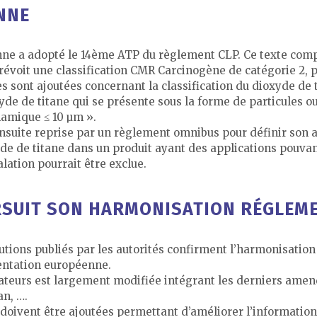
NNE
nne a adopté le 14ème ATP du règlement CLP. Ce texte com
évoit une classification CMR Carcinogène de catégorie 2, p
s sont ajoutées concernant la classification du dioxyde d
de de titane qui se présente sous la forme de particules o
namique ≤ 10 µm ».
ensuite reprise par un règlement omnibus pour définir son 
xyde de titane dans un produit ayant des applications pouvan
alation pourrait être exclue.
SUIT SON HARMONISATION RÉGLEME
olutions publiés par les autorités confirment l’harmonisatio
entation européenne.
rvateurs est largement modifiée intégrant les derniers ame
n, ….
 doivent être ajoutées permettant d’améliorer l’informatio