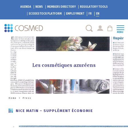
AGENDA
NEWS
MEMBERS DIRECTORY
REGULATORY TOOLS
ECODESTOCK
PLATFORM
EMPLOYMENT
FR
EN
MENU
Les cosmétiques azuréens
Home
>
Press
NICE MATIN – SUPPLÉMENT ÉCONOMIE