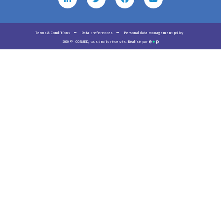
Terms & Conditions
Data preferences
Personal data management policy
2020
©
COSMED, tous droits réservés. Réalisé par