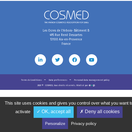
Les Ocres de l'Arbois- Bâtiment B
495 Rue René Descartes
13100 Aix-en-Provence
France
Terms & Conditions
Data preferences
Personal data management policy
2020
©
COSMED, tous droits réservés. Réalisé par
This site uses cookies and gives you control over what you want t
activate
✓ OK, accept all
✗ Deny all cookies
Privacy policy
Personalize