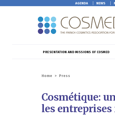
AGENDA
NEWS
PRESENTATION AND MISSIONS OF COSMED
Home
>
Press
Cosmétique: une
les entreprises