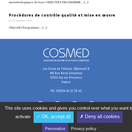
microbiologiques de base OBJECTIFS PROGRAMME… [...]
Procédures de contrôle qualité et mise en œuvre
Le 17 janvier 2021
Objectifs Programme… [...]
Les Ocres de l'Arbois- Bâtiment B
495 Rue René Descartes
13100 Aix-en-Provence
France
Tél: +33(0)4 42 22 30 40
This site uses cookies and gives you control over what you want t
activate
✓ OK, accept all
✗ Deny all cookies
Mentions légales
Conditions générales de vente
Politique de confidentialité
Gestion des cookies
Privacy policy
Personalize