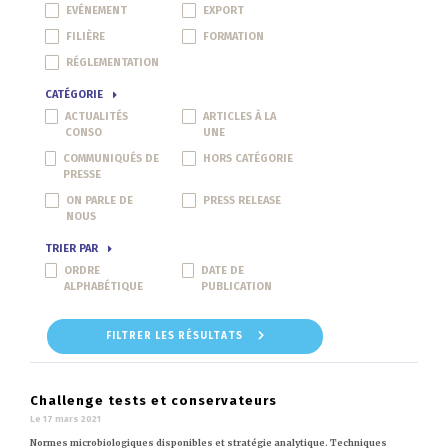
EVÉNEMENT
EXPORT
FILIÈRE
FORMATION
RÉGLEMENTATION
CATÉGORIE
ACTUALITÉS
ARTICLES À LA
CONSO
UNE
COMMUNIQUÉS DE
HORS CATÉGORIE
PRESSE
ON PARLE DE
PRESS RELEASE
NOUS
TRIER PAR
ORDRE
DATE DE
ALPHABÉTIQUE
PUBLICATION
FILTRER LES RÉSULTATS
Challenge tests et conservateurs
Le 17 mars 2021
Normes microbiologiques disponibles et stratégie analytique. Techniques