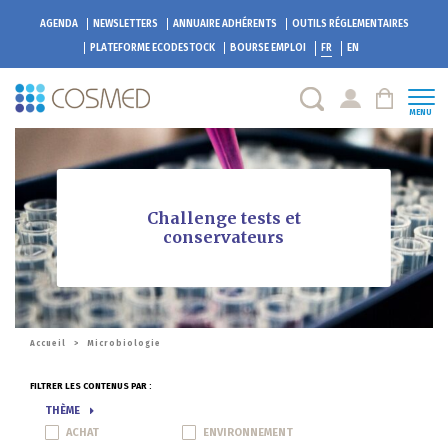
AGENDA
NEWSLETTERS
ANNUAIRE ADHÉRENTS
OUTILS RÉGLEMENTAIRES
PLATEFORME
ECODESTOCK
BOURSE EMPLOI
FR
EN
MENU
Challenge tests et
conservateurs
Accueil
>
Microbiologie
FILTRER LES CONTENUS PAR :
THÈME
ACHAT
ENVIRONNEMENT