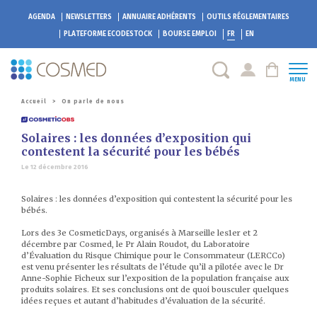
AGENDA
NEWSLETTERS
ANNUAIRE ADHÉRENTS
OUTILS RÉGLEMENTAIRES
PLATEFORME
ECODESTOCK
BOURSE EMPLOI
FR
EN
MENU
Accueil
>
On parle de nous
Solaires : les données d’exposition qui
contestent la sécurité pour les bébés
Le 12 décembre 2016
Solaires : les données d’exposition qui contestent la sécurité pour les
bébés.
Lors des 3e CosmeticDays, organisés à Marseille les1er et 2
décembre par Cosmed, le Pr Alain Roudot, du Laboratoire
d’Évaluation du Risque Chimique pour le Consommateur (LERCCo)
est venu présenter les résultats de l’étude qu’il a pilotée avec le Dr
Anne-Sophie Ficheux sur l’exposition de la population française aux
produits solaires. Et ses conclusions ont de quoi bousculer quelques
idées reçues et autant d’habitudes d’évaluation de la sécurité.