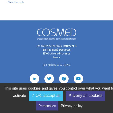
Lire l’article
Les Ocres de l'Arbois- Bâtiment B
495 Rue René Descartes
13100 Aix-en-Provence
France
Tél: +33(0)4 42 22 30 40
This site uses cookies and gives you control over what you want t
activate
✓ OK, accept all
✗ Deny all cookies
Mentions légales
Conditions générales de vente
Politique de confidentialité
Gestion des cookies
2020
©
COSMED, tous droits réservés. Réalisé par
Privacy policy
Personalize