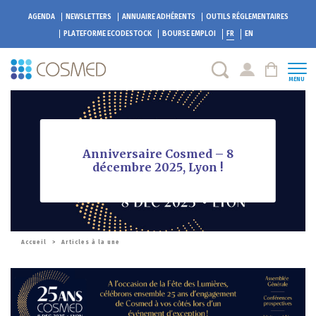
AGENDA
NEWSLETTERS
ANNUAIRE ADHÉRENTS
OUTILS RÉGLEMENTAIRES
PLATEFORME
ECODESTOCK
BOURSE EMPLOI
FR
EN
MENU
Anniversaire Cosmed – 8
décembre 2025, Lyon !
Accueil
>
Articles à la une