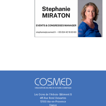
Les Ocres de l'Arbois- Bâtiment B
495 Rue René Descartes
13100 Aix-en-Provence
France