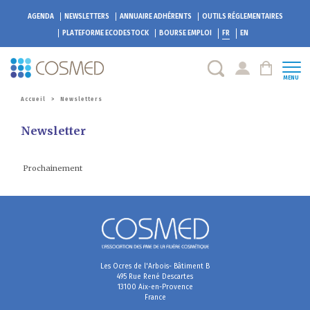
AGENDA
NEWSLETTERS
ANNUAIRE ADHÉRENTS
OUTILS RÉGLEMENTAIRES
PLATEFORME
ECODESTOCK
BOURSE EMPLOI
FR
EN
MENU
Accueil
>
Newsletters
Newsletter
Prochainement
Les Ocres de l'Arbois- Bâtiment B
495 Rue René Descartes
13100 Aix-en-Provence
France