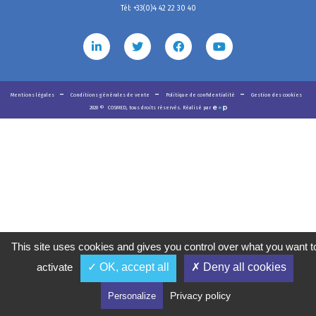
Tél: +33(0)4 42 22 30 40
Mentions légales
Conditions générales de vente
Politique de confidentialité
Gestion des cookies
2020
©
COSMED, tous droits réservés. Réalisé par
This site uses cookies and gives you control over what you want t
activate
✓ OK, accept all
✗ Deny all cookies
Privacy policy
Personalize