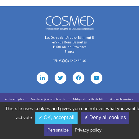
Les Ocres de l'Arbois- Bâtiment B
495 Rue René Descartes
13100 Aix-en-Provence
France
Tél: +33(0)4 42 22 30 40
Mentions légales
Conditions générales de vente
Politique de confidentialité
Gestion des cookies
2020
©
COSMED, tous droits réservés. Réalisé par
This site uses cookies and gives you control over what you want t
activate
✓ OK, accept all
✗ Deny all cookies
Privacy policy
Personalize