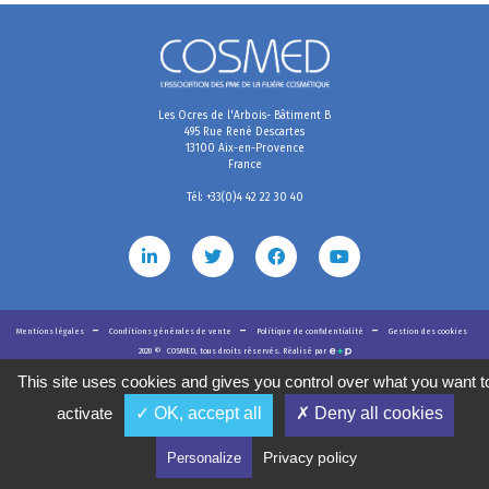
Les Ocres de l'Arbois- Bâtiment B
495 Rue René Descartes
13100 Aix-en-Provence
France
Tél: +33(0)4 42 22 30 40
Mentions légales
Conditions générales de vente
Politique de confidentialité
Gestion des cookies
2020
©
COSMED, tous droits réservés. Réalisé par
This site uses cookies and gives you control over what you want t
activate
✓ OK, accept all
✗ Deny all cookies
Privacy policy
Personalize