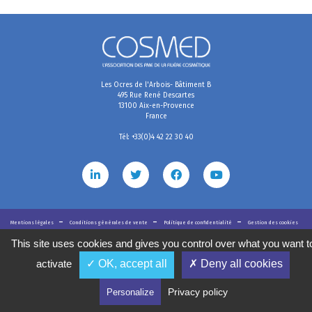
Les Ocres de l'Arbois- Bâtiment B
495 Rue René Descartes
13100 Aix-en-Provence
France
Tél: +33(0)4 42 22 30 40
Mentions légales
Conditions générales de vente
Politique de confidentialité
Gestion des cookies
2020
©
COSMED, tous droits réservés. Réalisé par
This site uses cookies and gives you control over what you want t
activate
✓ OK, accept all
✗ Deny all cookies
Privacy policy
Personalize