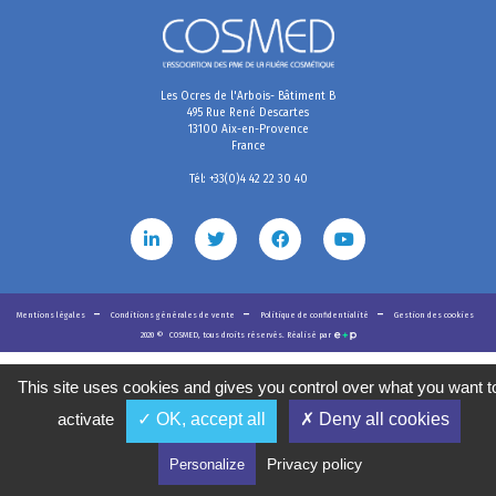
Les Ocres de l'Arbois- Bâtiment B
495 Rue René Descartes
13100 Aix-en-Provence
France
Tél: +33(0)4 42 22 30 40
Mentions légales
Conditions générales de vente
Politique de confidentialité
Gestion des cookies
2020
©
COSMED, tous droits réservés. Réalisé par
This site uses cookies and gives you control over what you want t
activate
✓ OK, accept all
✗ Deny all cookies
Privacy policy
Personalize