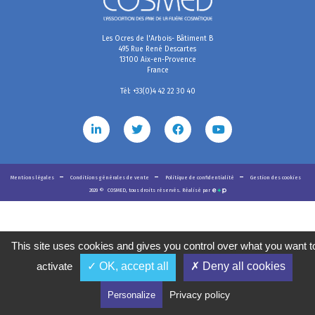
Les Ocres de l'Arbois- Bâtiment B
495 Rue René Descartes
13100 Aix-en-Provence
France
Tél: +33(0)4 42 22 30 40
Mentions légales
Conditions générales de vente
Politique de confidentialité
Gestion des cookies
2020
©
COSMED, tous droits réservés. Réalisé par
This site uses cookies and gives you control over what you want t
activate
✓ OK, accept all
✗ Deny all cookies
Privacy policy
Personalize