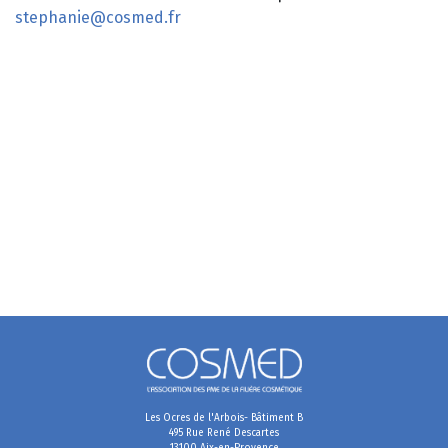
stephanie@cosmed.fr
Les Ocres de l'Arbois- Bâtiment B
495 Rue René Descartes
13100 Aix-en-Provence