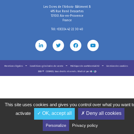
Les Ocres de l'Arbois- Bâtiment B
495 Rue René Descartes
13100 Aix-en-Provence
France
Tél: +33(0)4 42 22 30 40
Mentions légales
Conditions générales de vente
Politique de confidentialité
Gestion des cookies
2020
©
COSMED, tous droits réservés. Réalisé par
This site uses cookies and gives you control over what you want t
activate
✓ OK, accept all
✗ Deny all cookies
Privacy policy
Personalize