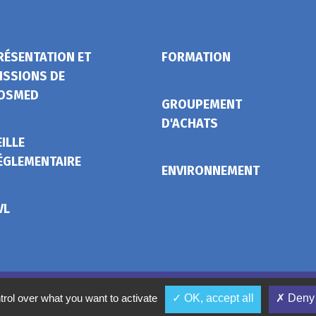
RÉSENTATION ET
FORMATION
ISSIONS DE
OSMED
GROUPEMENT
D'ACHATS
EILLE
ÉGLEMENTAIRE
ENVIRONNEMENT
VL
Mentions légales
Conditions gé
trol over what you want to activate
✓ OK, accept all
✗ Deny 
Ges