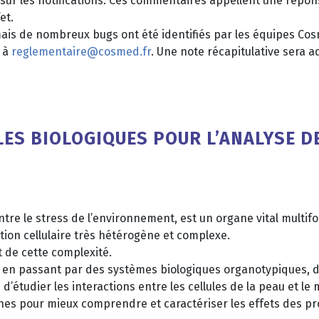
s sur les notifications. Ces commentaires appellent une rép
et.
ais de nombreux bugs ont été identifiés par les équipes Cosm
r à
reglementaire@cosmed.fr
. Une note récapitulative sera
S BIOLOGIQUES POUR L’ANALYSE DE
ntre le stress de l’environnement, est un organe vital multif
tion cellulaire très hétérogène et complexe.
t de cette complexité.
s et en passant par des systèmes biologiques organotypiques
’étudier les interactions entre les cellules de la peau et le m
hes pour mieux comprendre et caractériser les effets des p