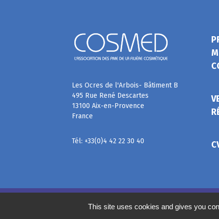
P
M
C
Les Ocres de l'Arbois- Bâtiment B
495 Rue René Descartes
V
13100 Aix-en-Provence
R
France
Tél: +33(0)4 42 22 30 40
C
©
2020
COSMED, tous droits réservés. Réalisé par
This site uses cookies and gives you con