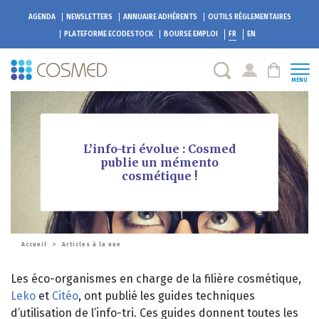
AGENDA
NEWSLETTERS
ANNUAIRE ADHÉRENTS
OUTILS RÉGLEMENTAIRES
PLATEFORME
ECODESTOCK
BOURSE EMPLOI
FR
EN
MENU
L’info-tri évolue : Cosmed
publie un mémento
cosmétique !
Accueil
>
Articles à la une
Les éco-organismes en charge de la filière cosmétique,
Leko
et
Citéo
, ont publié les guides techniques
d’utilisation de l’info-tri. Ces guides donnent toutes les