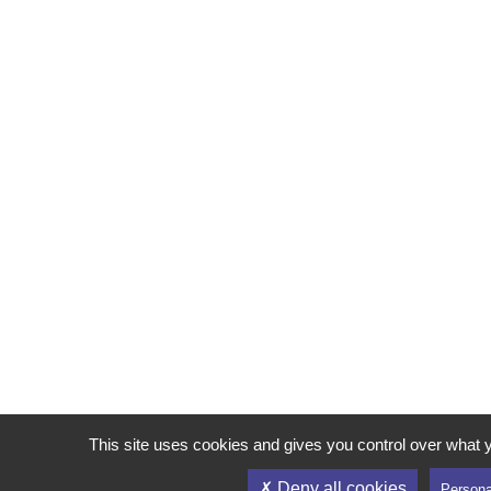
This site uses cookies and gives you control over what 
✗ Deny all cookies
Persona