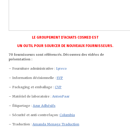
LE GROUPEMENT D’ACHATS COSMED EST
UN OUTIL POUR SOURCER DE NOUVEAUX FOURNISSEURS.
70 fournisseurs sont référencés. Découvrez des vidéos de
présentation :
– Fourniture administrative :
Lyreco
– Information décisionnelle :
S
V
P
– Packaging et emballage :
CVP
– Matériel de laboratoire :
Anton
Paar
– Étiquetage :
Azur Adhésifs
– Sécurité et anti-contrefaçon:
Columbia
– Traduction :
Amanda Menage Traduction