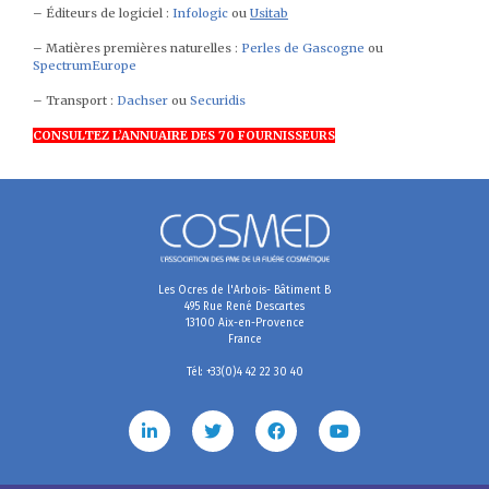
– Éditeurs de logiciel :
Infologic
ou
Usitab
– Matières premières naturelles :
Perles de Gascogne
ou
Spectrum
Europe
– Transport :
Dachser
ou
Securidis
CONSULTEZ L’ANNUAIRE DES 70 FOURNISSEURS
Les Ocres de l'Arbois- Bâtiment B
495 Rue René Descartes
13100 Aix-en-Provence
France
Tél: +33(0)4 42 22 30 40