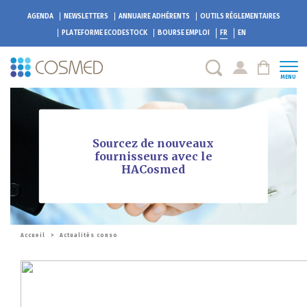
AGENDA
NEWSLETTERS
ANNUAIRE ADHÉRENTS
OUTILS RÉGLEMENTAIRES
PLATEFORME
ECODESTOCK
BOURSE EMPLOI
FR
EN
MENU
Sourcez de nouveaux
fournisseurs avec le
HACosmed
Accueil
>
Actualités conso