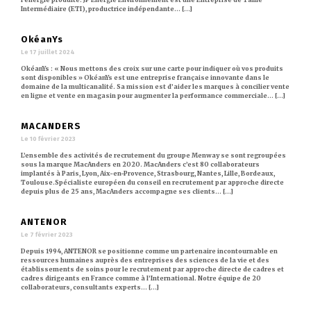
Intermédiaire (ETI), productrice indépendante… [...]
OkéanYs
Le 17 juillet 2024
OkéanYs : « Nous mettons des croix sur une carte pour indiquer où vos produits
sont disponibles » OkéanYs est une entreprise française innovante dans le
domaine de la multicanalité. Sa mission est d’aider les marques à concilier vente
en ligne et vente en magasin pour augmenter la performance commerciale… [...]
MACANDERS
Le 10 février 2023
L’ensemble des activités de recrutement du groupe Menway se sont regroupées
sous la marque MacAnders en 2020. MacAnders c’est 80 collaborateurs
implantés à Paris, Lyon, Aix-en-Provence, Strasbourg, Nantes, Lille, Bordeaux,
Toulouse.Spécialiste européen du conseil en recrutement par approche directe
depuis plus de 25 ans, MacAnders accompagne ses clients… [...]
ANTENOR
Le 7 février 2023
Depuis 1994, ANTENOR se positionne comme un partenaire incontournable en
ressources humaines auprès des entreprises des sciences de la vie et des
établissements de soins pour le recrutement par approche directe de cadres et
cadres dirigeants en France comme à l’International. Notre équipe de 20
collaborateurs, consultants experts… [...]