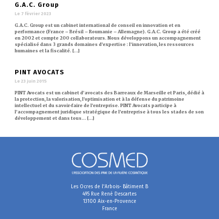
G.A.C. Group
Le 7 février 2023
G.A.C. Group est un cabinet international de conseil en innovation et en
performance (France – Brésil – Roumanie – Allemagne). G.A.C. Group a été créé
en 2002 et compte 200 collaborateurs. Nous développons un accompagnement
spécialisé dans 3 grands domaines d’expertise : l’innovation, les ressources
humaines et la fiscalité. [...]
PINT AVOCATS
Le 23 juin 2015
PINT Avocats est un cabinet d’avocats des Barreaux de Marseille et Paris, dédié à
la protection, la valorisation, l’optimisation et à la défense du patrimoine
intellectuel et du savoir-faire de l’entreprise. PINT Avocats participe à
l’accompagnement juridique stratégique de l’entreprise à tous les stades de son
développement et dans tous… [...]
Les Ocres de l'Arbois- Bâtiment B
495 Rue René Descartes
13100 Aix-en-Provence
France