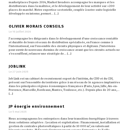
marketplaces Depuis 2014, Market Invaders accompagne les marques et les
distributeurs dans la maîtrise, et le développement de leur activité sur +200
places de marché. Notre expertise sectorielle, couplée à notre suite logicielle
développée en interne, permet… [...]
OLIVIER MORAIS CONSEILS
Le 10 juillet 2026
J’accompagne les dirigeants dans le développement d’une croissance rentable
et durable de leurs réseaux de distribution spécialisée, en France comme à
l’international, sur l’ensemble des circuits physiques et digitaux. J’interviens
pour ouvrir de nouveaux chemins de croissance avant que les circuits actuels ne
s’essoufflent, relancer une stratégie de… [...]
JOBLINK
Le 27 juin 2025
Job Link est un cabinet de recrutement expert de l’intérim, du CDD et du CDI,
présent sur l’ensemble du territoire grâce à un réseau de 16 agences implantées
dans les principales régions économiques françaises (Paris, Lyon, Lille, Aix-en-
Provence, Marseille, Bordeaux, Nantes, Toulouse, etc.). Depuis plus de 20 ans,…
[...]
JP énergie environnement
Le 5 mai 2025
Nous accompagnons les entreprises dans leur transition énergétique à travers
deux solutions adaptées : Location et exploitation : Financement, installation et
gestion de centrales photovoltaïques à partir de 10 000 m², en valorisant
l’énergie produite. JP Énergie Environnement est une Entreprise de Taille