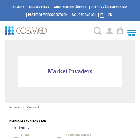
AGENDA
NEWSLETTERS
ANNUAIRE ADHÉRENTS
OUTILS RÉGLEMENTAIRES
PLATEFORME
ECODESTOCK
BOURSE EMPLOI
FR
EN
MENU
Market Invaders
Accueil
>
Conseil
FILTRER LES CONTENUS PAR :
THÈME
ACHAT
ENVIRONNEMENT