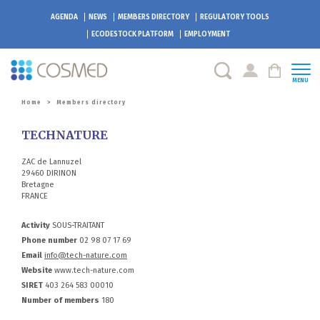
AGENDA
NEWS
MEMBERS DIRECTORY
REGULATORY TOOLS
ECODESTOCK
PLATFORM
EMPLOYMENT
MENU
Home
>
Members directory
TECHNATURE
ZAC de Lannuzel
29460 DIRINON
Bretagne
FRANCE
Activity
SOUS-TRAITANT
Phone number
02 98 07 17 69
Email
info@tech-nature.com
Website
www.tech-nature.com
SIRET
403 264 583 00010
Number of members
180