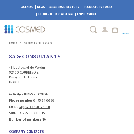
AGENDA
NEWS
MEMBERS DIRECTORY
REGULATORY TOOLS
ECODESTOCK
PLATFORM
EMPLOYMENT
MENU
Home
>
Members directory
SA & CONSULTANTS
43 boulevard de Verdun
92400 COURBEVOIE
Paris/Ile-de-France
FRANCE
Activity
ETUDES ET CONSEIL
Phone number
01 75 84 06 66
Email
sa@sa-consultants.fr
SIRET
92255800200015
Number of members
16
COMPANY CONTACTS