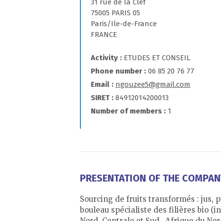
31 rue de la Clef
75005 PARIS 05
Paris/Ile-de-France
FRANCE
Activity
ETUDES ET CONSEIL
Phone number
06 85 20 76 77
Email
ngouzee5@gmail.com
SIRET
84912014200013
Number of members
1
PRESENTATION OF THE COMPANY,
Sourcing de fruits transformés : jus, 
bouleau spécialiste des filières bio
Nord, Centrale et Sud , Afrique du N