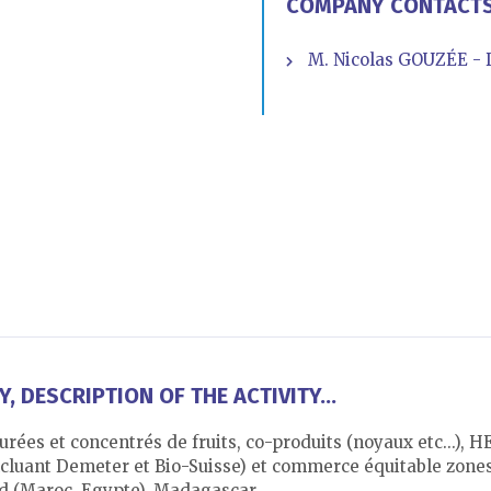
COMPANY CONTACT
M. Nicolas GOUZÉE - 
 DESCRIPTION OF THE ACTIVITY...
purées et concentrés de fruits, co-produits (noyaux etc...), 
 (incluant Demeter et Bio-Suisse) et commerce équitable zo
ord (Maroc, Egypte), Madagascar