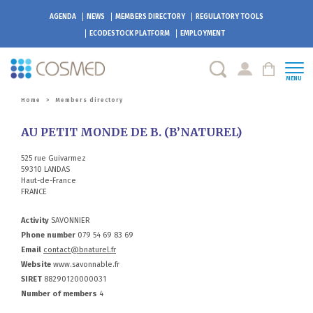
AGENDA
NEWS
MEMBERS DIRECTORY
REGULATORY TOOLS
ECODESTOCK
PLATFORM
EMPLOYMENT
MENU
Home
>
Members directory
AU PETIT MONDE DE B. (B’NATUREL)
525 rue Guivarmez
59310 LANDAS
Haut-de-France
FRANCE
Activity
SAVONNIER
Phone number
079 54 69 83 69
Email
contact@bnaturel.fr
Website
www.savonnable.fr
SIRET
88290120000031
Number of members
4