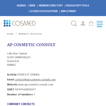
AGENDA
NEWS
MEMBERS DIRECTORY
REGULATORY TOOLS
ECODESTOCK
PLATFORM
EMPLOYMENT
MENU
Home
>
Members directory
AP COSMETIC CONSULT
4 Bis Rue Catinat
52410 CHAMOUILLEY
Grand-Est
FRANCE
Activity
ETUDES ET CONSEIL
Email
contact@apcosmeticconsult.com
Website
www.apcosmeticconsult.com
SIRET
90199406100017
Number of members
1
COMPANY CONTACTS