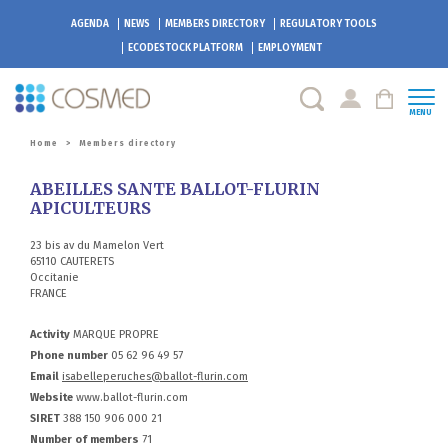
AGENDA
NEWS
MEMBERS DIRECTORY
REGULATORY TOOLS
ECODESTOCK
PLATFORM
EMPLOYMENT
MENU
Home
>
Members directory
ABEILLES SANTE BALLOT-FLURIN
APICULTEURS
23 bis av du Mamelon Vert
65110 CAUTERETS
Occitanie
FRANCE
Activity
MARQUE PROPRE
Phone number
05 62 96 49 57
Email
isabelleperuches@ballot-flurin.com
Website
www.ballot-flurin.com
SIRET
388 150 906 000 21
Number of members
71