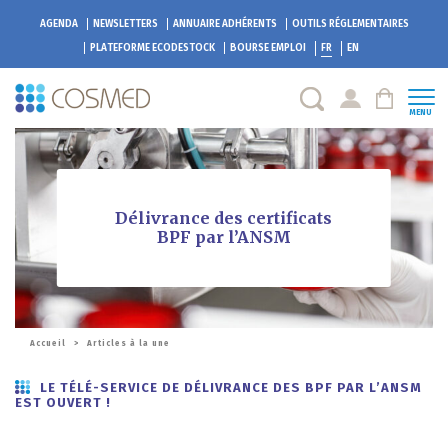
AGENDA
NEWSLETTERS
ANNUAIRE ADHÉRENTS
OUTILS RÉGLEMENTAIRES
PLATEFORME
ECODESTOCK
BOURSE EMPLOI
FR
EN
MENU
Délivrance des certificats
BPF par l’ANSM
Accueil
>
Articles à la une
LE TÉLÉ-SERVICE DE DÉLIVRANCE DES BPF PAR L’ANSM
EST OUVERT !