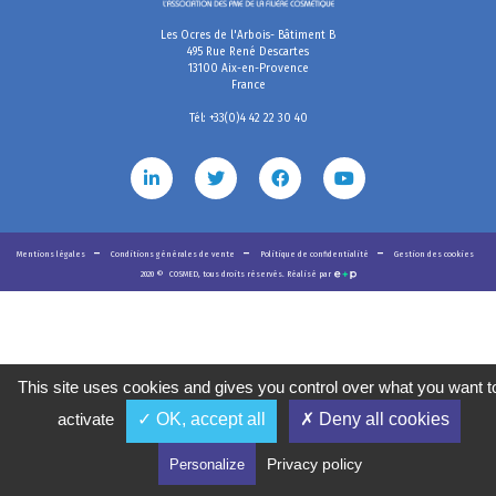
Les Ocres de l'Arbois- Bâtiment B
495 Rue René Descartes
13100 Aix-en-Provence
France
Tél: +33(0)4 42 22 30 40
Mentions légales
Conditions générales de vente
Politique de confidentialité
Gestion des cookies
2020
©
COSMED, tous droits réservés. Réalisé par
This site uses cookies and gives you control over what you want t
activate
✓ OK, accept all
✗ Deny all cookies
Privacy policy
Personalize