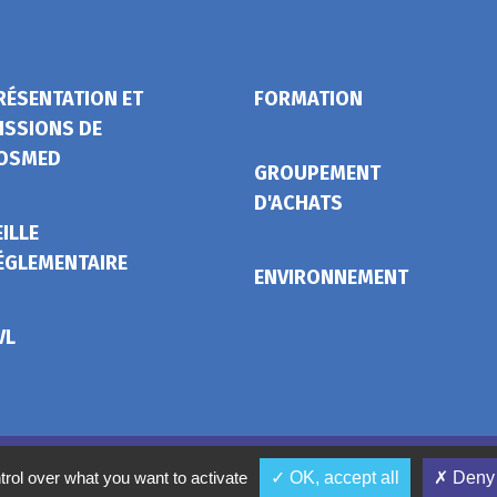
RÉSENTATION ET
FORMATION
ISSIONS DE
OSMED
GROUPEMENT
D'ACHATS
EILLE
ÉGLEMENTAIRE
ENVIRONNEMENT
VL
Mentions légales
Conditions gé
trol over what you want to activate
✓ OK, accept all
✗ Deny 
Ges