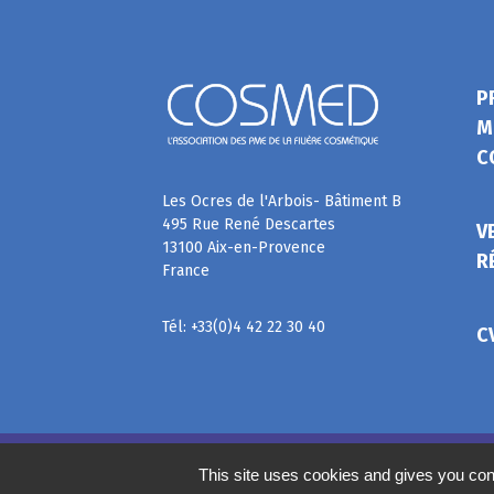
P
M
C
Les Ocres de l'Arbois- Bâtiment B
495 Rue René Descartes
V
13100 Aix-en-Provence
R
France
Tél: +33(0)4 42 22 30 40
C
©
2020
COSMED, tous droits réservés. Réalisé par
This site uses cookies and gives you con