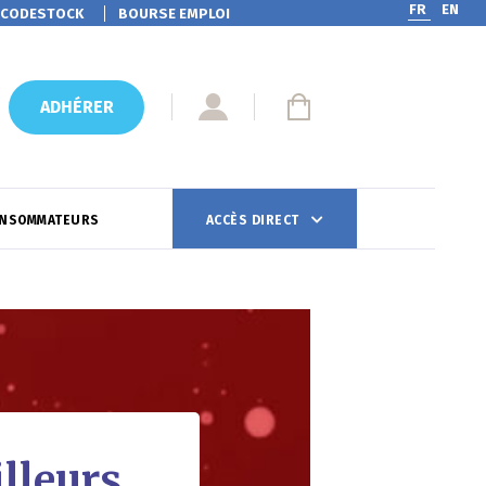
FR
EN
CODESTOCK
BOURSE EMPLOI
ADHÉRER
ONSOMMATEURS
ACCÈS DIRECT
lleurs