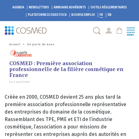
AGENDA
NEWSLETTERS
ANNUAIRE ADHÉRENTS
OUTILS RÉGLEMENTAIRES
PLATEFORME
ECODESTOCK
BOURSE EMPLOI
FR
EN
MENU
Accueil
>
On parle de nous
COSMED : Première association
professionnelle de la filière cosmétique en
France
Le 4 avril 2025
Créée en 2000, COSMED devient 25 ans plus tard la
première association professionnelle représentative
des entreprises du domaine de la cosmétique.
Rassemblant des TPE, PME et ETI de l’industrie
cosmétique, l’association a pour missions de
représenter ces entreprises auprès des autorités en