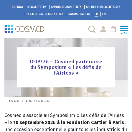
AGENDA
NEWSLETTERS
ANNUAIRE ADHÉRENTS
OUTILS RÉGLEMENTAIRES
PLATEFORME
ECODESTOCK
BOURSE EMPLOI
FR
EN
MENU
10.09.26 – Cosmed partenaire
du Symposium « Les défis de
l’Airless »
Accueil
>
Articles à la une
Cosmed s’associe au Symposium « Les défis de l’Airless
» le
10 septembre 2026 à la Fondation Cartier à Paris
:
une occasion exceptionnelle pour tous les industriels du