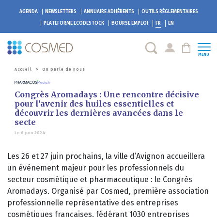
AGENDA
NEWSLETTERS
ANNUAIRE ADHÉRENTS
OUTILS RÉGLEMENTAIRES
PLATEFORME
ECODESTOCK
BOURSE EMPLOI
FR
EN
MENU
Accueil
>
On parle de nous
Congrès Aromadays : Une rencontre décisive
pour l’avenir des huiles essentielles et
découvrir les dernières avancées dans le
secte
Le 6 juin 2024
Les 26 et 27 juin prochains, la ville d’Avignon accueillera
un événement majeur pour les professionnels du
secteur cosmétique et pharmaceutique : le Congrès
Aromadays. Organisé par Cosmed, première association
professionnelle représentative des entreprises
cosmétiques françaises, fédérant 1030 entreprises