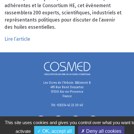
adhérentes et le Consortium HE, cet événement
rassemblera 200 experts, scientifiques, industriels et
représentants politiques pour discuter de l’avenir
des huiles essentielles.
Lire l’article
Les Ocres de l'Arbois- Bâtiment B
495 Rue René Descartes
13100 Aix-en-Provence
France
Tél: +33(0)4 42 22 30 40
This site uses cookies and gives you control over what you want t
activate
✓ OK, accept all
✗ Deny all cookies