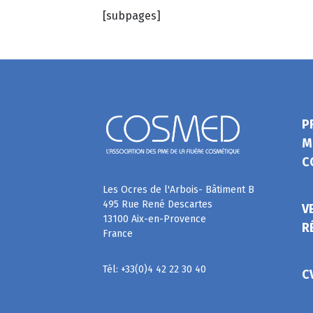
[subpages]
P
M
C
Les Ocres de l'Arbois- Bâtiment B
495 Rue René Descartes
V
13100 Aix-en-Provence
R
France
Tél: +33(0)4 42 22 30 40
C