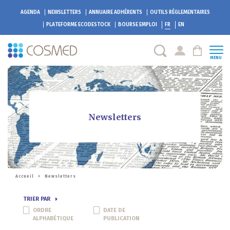
AGENDA
NEWSLETTERS
ANNUAIRE ADHÉRENTS
OUTILS RÉGLEMENTAIRES
PLATEFORME
ECODESTOCK
BOURSE EMPLOI
FR
EN
MENU
Newsletters
Accueil
>
Newsletters
TRIER PAR
ORDRE
DATE DE
ALPHABÉTIQUE
PUBLICATION