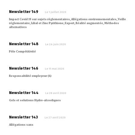
Newsletter 149
Le 1 juillet 2020
Impact Covid 19 sur sujets règlementaires, Allégations environnementales, Veille
réglementaire, Lilial et Zinc Pyrithione, Export, Réalité augmentée, Méthodes
alternatives
Newsletter 148
Le 24 juin 2020
Pôle Compétitivité
Newsletter 146
Le 11 mai 2020
Responsabilité employeur (4)
Newsletter 144
Le 28 avril 2020
Gels et solutions Hydro-alcooliques
Newsletter 143
Le 27 avril 2020
Allégations sans