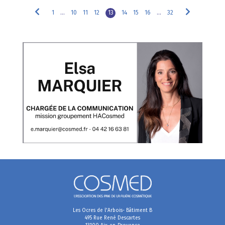
1
…
10
11
12
13
14
15
16
…
32
Les Ocres de l'Arbois- Bâtiment B
495 Rue René Descartes