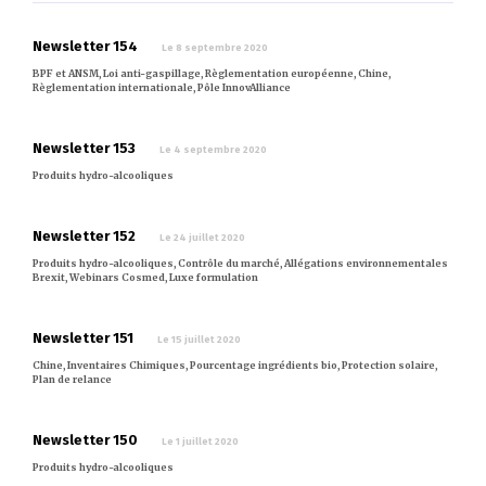
Newsletter 154
Le 8 septembre 2020
BPF et ANSM, Loi anti-gaspillage, Règlementation européenne, Chine,
Règlementation internationale, Pôle InnovAlliance
Newsletter 153
Le 4 septembre 2020
Produits hydro-alcooliques
Newsletter 152
Le 24 juillet 2020
Produits hydro-alcooliques, Contrôle du marché, Allégations environnementales
Brexit, Webinars Cosmed, Luxe formulation
Newsletter 151
Le 15 juillet 2020
Chine, Inventaires Chimiques, Pourcentage ingrédients bio, Protection solaire,
Plan de relance
Newsletter 150
Le 1 juillet 2020
Produits hydro-alcooliques