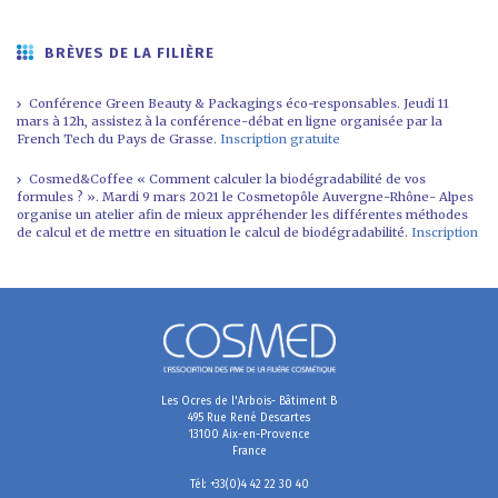
BRÈVES DE LA FILIÈRE
Conférence Green Beauty & Packagings éco-responsables. Jeudi 11
mars à 12h, assistez à la conférence-débat en ligne organisée par la
French Tech du Pays de Grasse.
Inscription gratuite
Cosmed&Coffee « Comment calculer la biodégradabilité de vos
formules ? ». Mardi 9 mars 2021 le Cosmetopôle Auvergne-Rhône- Alpes
organise un atelier afin de mieux appréhender les différentes méthodes
de calcul et de mettre en situation le calcul de biodégradabilité.
Inscription
Les Ocres de l'Arbois- Bâtiment B
495 Rue René Descartes
13100 Aix-en-Provence
France
Tél: +33(0)4 42 22 30 40