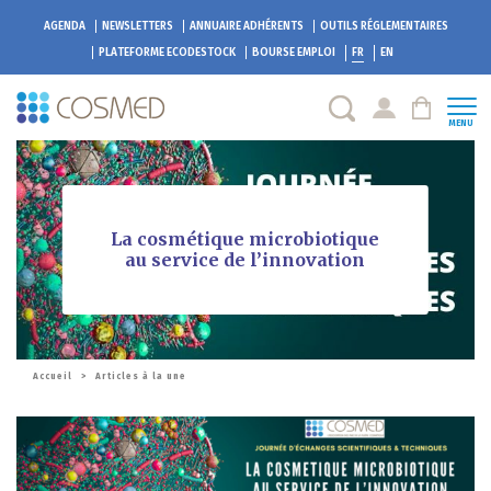
AGENDA
NEWSLETTERS
ANNUAIRE ADHÉRENTS
OUTILS RÉGLEMENTAIRES
PLATEFORME
ECODESTOCK
BOURSE EMPLOI
FR
EN
MENU
La cosmétique microbiotique
au service de l’innovation
Accueil
>
Articles à la une