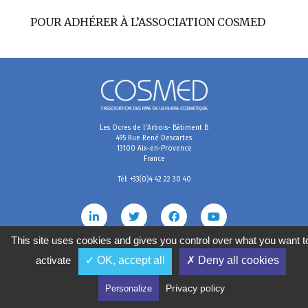
POUR ADHÉRER À L’ASSOCIATION COSMED
Les Ocres de l'Arbois- Bâtiment B
495 Rue René Descartes
13100 Aix-en-Provence
France
Tél: +33(0)4 42 22 30 40
This site uses cookies and gives you control over what you want t
activate
✓ OK, accept all
✗ Deny all cookies
Mentions légales
Conditions générales de vente
Politique de confidentialité
Gestion des cookies
2020
©
COSMED, tous droits réservés. Réalisé par
Privacy policy
Personalize