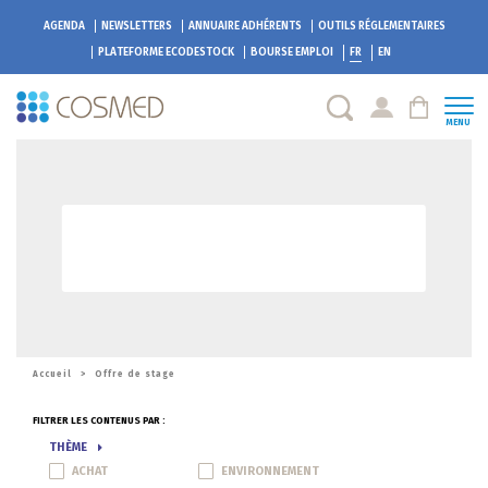
AGENDA
NEWSLETTERS
ANNUAIRE ADHÉRENTS
OUTILS RÉGLEMENTAIRES
PLATEFORME
ECODESTOCK
BOURSE EMPLOI
FR
EN
MENU
Accueil
>
Offre de stage
FILTRER LES CONTENUS PAR :
THÈME
ACHAT
ENVIRONNEMENT