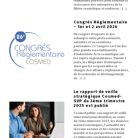
formations pensées pour soutenir la
croissance des entreprises de la
filière cosmétique et renforcer… [...]
Congrès Règlementaire
– 1er et 2 avril 2026
Un congrès d’experts et des
échanges entre professionnels,
autorités et associations
partenaires Ce Congrès est l’un des
plus grands rassemblements
d’industriels de la cosmétique sur
les sujets règlementaires. Durant 2
jours, les dirigeants d’entreprise
ainsi que les responsables et
chargés des affaires réglementaires,
de la recherche et développement,
de… [...]
Le rapport de veille
stratégique Cosmed-
SVP du 3ème trimestre
2025 est publié
Cosmed publie son rapport de veille
trimestriel pour identifier, au cours
du 3ème trimestre 2025, les données
macroéconomiques, l’actualité des
réseaux sociaux et des acteurs du
marché et les perspectives à venir.
Ce trimestre est marqué par une