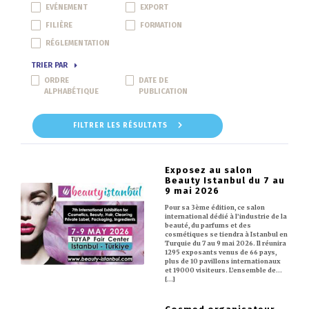
EVÉNEMENT
EXPORT
FILIÈRE
FORMATION
RÉGLEMENTATION
TRIER PAR
ORDRE
DATE DE
ALPHABÉTIQUE
PUBLICATION
FILTRER LES RÉSULTATS
Exposez au salon
Beauty Istanbul du 7 au
9 mai 2026
Pour sa 3ème édition, ce salon
international dédié à l’industrie de la
beauté, du parfums et des
cosmétiques se tiendra à Istanbul en
Turquie du 7 au 9 mai 2026. Il réunira
1295 exposants venus de 66 pays,
plus de 10 pavillons internationaux
et 19000 visiteurs. L’ensemble de…
[...]