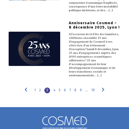
conjoncture économique fragilisée,
conséquence d’une forte instabilité
politique intérieure, et des… [...]
Anniversaire Cosmed –
8 décembre 2025, Lyon !
A l’occasion de la Fête des Lumières,
célébrons ensemble 25 ans
d’engagement de Cosmed à vos
côtés lors d’un événement
d’exception ! Lundi 8 décembre, Lyon
25 ans d’engagements auprès des
1000 entreprises cosmétiques
adhérentes ! 25 ans
d’accompagnement de leur
développement économique et de
leurs transitions sociale et
environnementale… [...]
1
2
3
4
5
6
7
8
9
…
19