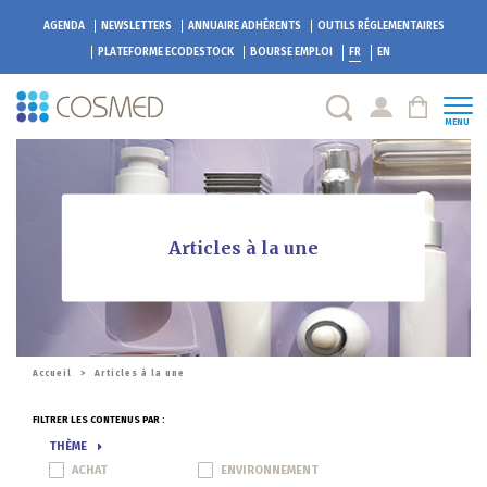
AGENDA
NEWSLETTERS
ANNUAIRE ADHÉRENTS
OUTILS RÉGLEMENTAIRES
PLATEFORME
ECODESTOCK
BOURSE EMPLOI
FR
EN
MENU
Articles à la une
Accueil
>
Articles à la une
FILTRER LES CONTENUS PAR :
THÈME
ACHAT
ENVIRONNEMENT