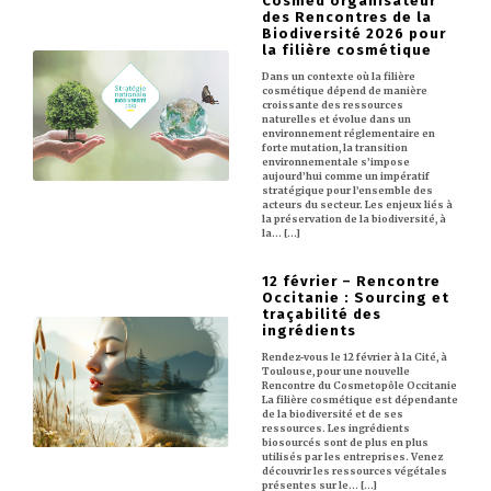
Cosmed organisateur
des Rencontres de la
Biodiversité 2026 pour
la filière cosmétique
Dans un contexte où la filière
cosmétique dépend de manière
croissante des ressources
naturelles et évolue dans un
environnement réglementaire en
forte mutation, la transition
environnementale s’impose
aujourd’hui comme un impératif
stratégique pour l’ensemble des
acteurs du secteur. Les enjeux liés à
la préservation de la biodiversité, à
la… [...]
12 février – Rencontre
Occitanie : Sourcing et
traçabilité des
ingrédients
Rendez-vous le 12 février à la Cité, à
Toulouse, pour une nouvelle
Rencontre du Cosmetopôle Occitanie
La filière cosmétique est dépendante
de la biodiversité et de ses
ressources. Les ingrédients
biosourcés sont de plus en plus
utilisés par les entreprises. Venez
découvrir les ressources végétales
présentes sur le… [...]