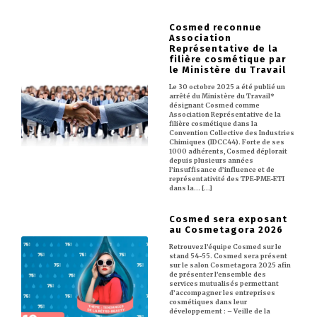
Cosmed reconnue
Association
Représentative de la
filière cosmétique par
le Ministère du Travail
Le 30 octobre 2025 a été publié un
arrêté du Ministère du Travail*
désignant Cosmed comme
Association Représentative de la
filière cosmétique dans la
Convention Collective des Industries
Chimiques (IDCC44). Forte de ses
1000 adhérents, Cosmed déplorait
depuis plusieurs années
l’insuffisance d’influence et de
représentativité des TPE-PME-ETI
dans la… [...]
Cosmed sera exposant
au Cosmetagora 2026
Retrouvez l’équipe Cosmed sur le
stand 54-55. Cosmed sera présent
sur le salon Cosmetagora 2025 afin
de présenter l’ensemble des
services mutualisés permettant
d’accompagner les entreprises
cosmétiques dans leur
développement : – Veille de la