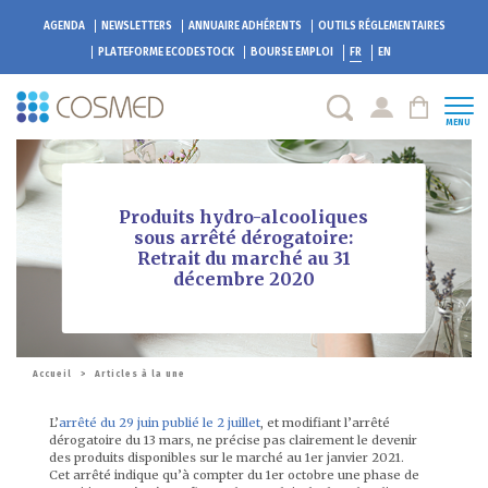
AGENDA
NEWSLETTERS
ANNUAIRE ADHÉRENTS
OUTILS RÉGLEMENTAIRES
PLATEFORME
ECODESTOCK
BOURSE EMPLOI
FR
EN
MENU
Produits hydro-alcooliques
sous arrêté dérogatoire:
Retrait du marché au 31
décembre 2020
Accueil
>
Articles à la une
L’
arrêté du 29 juin publié le 2 juillet
, et modifiant l’arrêté
dérogatoire du 13 mars, ne précise pas clairement le devenir
des produits disponibles sur le marché au 1er janvier 2021.
Cet arrêté indique qu’à compter du 1er octobre une phase de