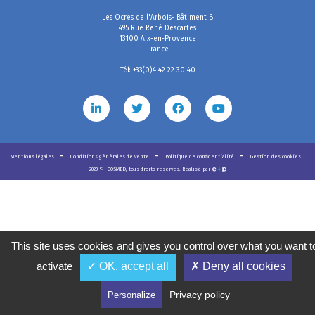
Les Ocres de l'Arbois- Bâtiment B
495 Rue René Descartes
13100 Aix-en-Provence
France
Tél: +33(0)4 42 22 30 40
Mentions légales
Conditions générales de vente
Politique de confidentialité
Gestion des cookies
2020
©
COSMED, tous droits réservés. Réalisé par
This site uses cookies and gives you control over what you want t
activate
✓ OK, accept all
✗ Deny all cookies
Privacy policy
Personalize