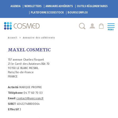
AGENDA
NEWSLETTERS
ANNUAIRE ADHÉRENTS
OUTILS RÉGLEMENTAIRES
PLATEFORME
ECODESTOCK
BOURSE EMPLOI
MENU
Accueil
>
Annuaire des adhérents
MAXEL COSMETIC
157 avenue Charles Floquet
ZI le Carré des Aviateurs Bât 7D
93150 LE BLANC MESNIL
Paris/Ile-de-France
FRANCE
Activité
MARQUE PROPRE
Téléphone
04 77 60 70 03
Email
contact@unicosm.fr
SIRET
40432748800064
Effectif
3